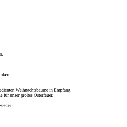
t.
änken
gedienten Weihnachtsbäume in Empfang.
e für unser großes Osterfeuer.
wieder