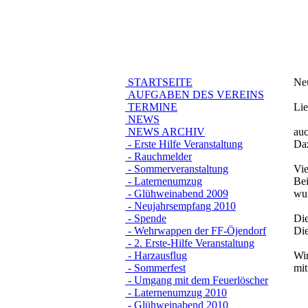
STARTSEITE
Ne
AUFGABEN DES VEREINS
TERMINE
Lie
NEWS
NEWS ARCHIV
auc
- Erste Hilfe Veranstaltung
Daz
- Rauchmelder
- Sommerveranstaltung
Vie
- Laternenumzug
Bei
- Glühweinabend 2009
wur
- Neujahrsempfang 2010
- Spende
Die
- Wehrwappen der FF-Öjendorf
Die
- 2. Erste-Hilfe Veranstaltung
- Harzausflug
Wir
- Sommerfest
mit
- Umgang mit dem Feuerlöscher
- Laternenumzug 2010
- Glühweinabend 2010